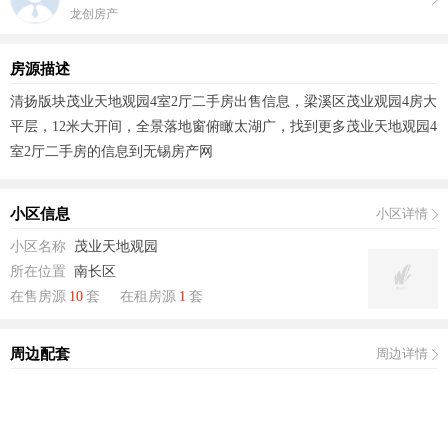
龙创房产
房源描述
清扬版块茂业天地观园4室2厅二手房出售信息，梁溪区茂业观园4房大
平层，12米大开间，全景落地窗俯瞰太湖广，找到更多茂业天地观园4
室2厅二手房的信息到无锡房产网
小区信息
小区详情
小区名称
茂业天地观园
所在位置
南长区
在售房源
10
套
在租房源
1
套
周边配套
周边详情