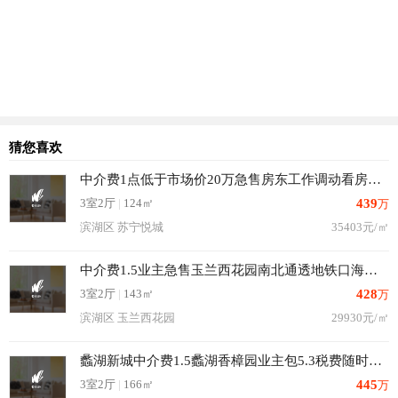
猜您喜欢
中介费1点低于市场价20万急售房东工作调动看房方便有钥匙的
3室2厅
|
124㎡
439
万
滨湖区 苏宁悦城
35403元/㎡
中介费1.5业主急售玉兰西花园南北通透地铁口海岸城随时看房
3室2厅
|
143㎡
428
万
滨湖区 玉兰西花园
29930元/㎡
蠡湖新城中介费1.5蠡湖香樟园业主包5.3税费随时看房可签约
3室2厅
|
166㎡
445
万