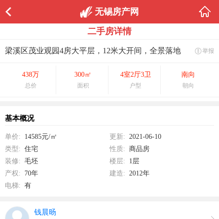
无锡房产网
1/0
二手房详情
梁溪区茂业观园4房大平层，12米大开间，全景落地
举报
438万
300㎡
4室2厅3卫
南向
总价
面积
户型
朝向
基本概况
单价:
14585元/㎡
更新:
2021-06-10
类型:
住宅
性质:
商品房
装修:
毛坯
楼层:
1层
产权:
70年
建造:
2012年
电梯:
有
钱晨旸