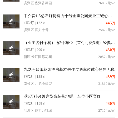
滨湖区 蠡湖香樟园
26807元/㎡
中介费1.5必看好房富力十号金匮公园景业主诚心随时看房可签
4室2厅
|
172㎡
445
万
滨湖区 富力十号
25872元/㎡
（业主各付个税）送2个车位（首付可做3成）经典顶复可谈
4室3厅
|
209㎡
430
万
新区 长江国际花园
20574元/㎡
九龙仓碧玺花园洋房基本未住过送车位诚心急售无税
3室2厅
|
138㎡
439
万
南长区 九龙仓碧玺
31812元/㎡
满5万科改善户型豪装带地暖、车位小区育红
4室2厅
|
158㎡
430
万
滨湖区 魅力万科城
27164元/㎡