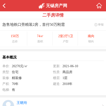
无锡房产网
1/0
二手房详情
急售地铁口旁精装2房，首付50万刚需
举报
150万
74㎡
2室2厅1卫
南向
总价
面积
户型
朝向
基本概况
单价:
20270元/㎡
更新:
2021-06-10
类型:
住宅
性质:
商品房
装修:
精装修
楼层:
1层
产权:
70年
建造:
2018年
电梯:
有
王晓玲