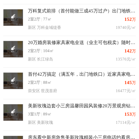
万科复式前排（首付能做三成45万过户）出门地铁口，看中可谈
2室2厅
|
77㎡
152
万
新区 万科金域缇香
19740元/㎡
20万婚房装修家具家电全送（业主可包税卖）随时看房，小高层
2室2厅
|
104㎡
142
万
新区 长江绿岛
13576元/㎡
首付42万搞定（满五年，出门地铁口）近家具家电全送送车位
2室2厅
|
88㎡
145
万
崇安区 世茂首府
16477元/㎡
美新玫瑰边套小三房温馨田园风装修20万景观房钻石楼层
3室1厅
|
89㎡
153
万
新区 美新玫瑰
17114元/㎡
房东看中新房急售美新玫瑰精装小三房电话约看房卖不了