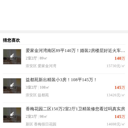
猜您喜欢
爱家金河湾南区89平140万！婚装2房楼层好近火车站满5
2室2厅
|
89㎡
140
万
崇安区 爱家金河湾
15730元/㎡
益都苑新出精装小3房！108平145万！
3室2厅
|
108㎡
145
万
崇安区 益都苑
13426元/㎡
香梅花园二区150万2室2厅1卫精装修您看过吗真实房
2室2厅
|
98㎡
145
万
新区 香梅假日花园
14698元/㎡