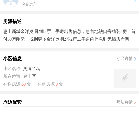
名企房产
房源描述
惠山新城金洋奥澜2室2厅二手房出售信息，急售地铁口旁精装2房，首
付50万刚需，找到更多金洋奥澜2室2厅二手房的信息到无锡房产网
小区信息
小区详情
小区名称
奥澜半岛
所在位置
惠山区
在售房源
39
套
在租房源
0
套
周边配套
周边详情