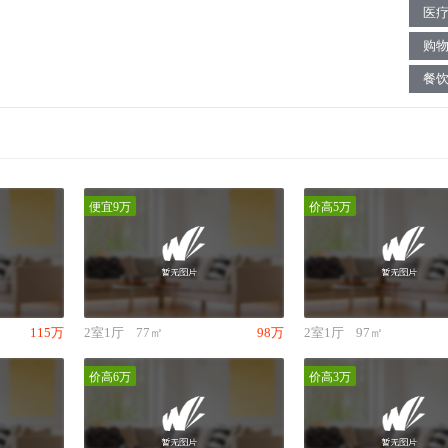
医
购
餐
便宜9万
价高5万
115万
2室1厅
77㎡
98万
2室1厅
97㎡
价高6万
价高3万