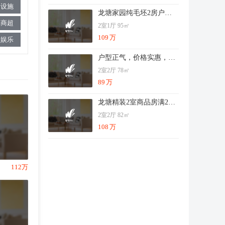
疗设施
龙塘家园纯毛坯2房户型方正采光好楼层佳
物商超
2室1厅 95㎡
109
万
饮娱乐
户型正气，价格实惠，看房方便，地段好交通方便
2室2厅 78㎡
89
万
龙塘精装2室商品房满2年商圈成熟交通便利随时看房
2室2厅 82㎡
108
万
112万