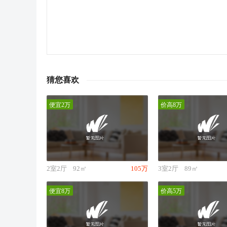
猜您喜欢
便宜2万
价高8万
2室2厅
92㎡
105万
3室2厅
89㎡
便宜8万
价高5万