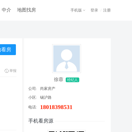
中介
地图找房
手机版
登录
/
注册
举报
徐蓉
经纪人
公司:
尚家房产
小区:
锡沪路
18018398531
电话:
手机看房源