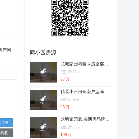
房产网
同小区房源
龙塘家园精装两房全部朝阳交通便利配套成熟
2室1厅 82㎡
97
万
精装小三房全南户型满二年无土出诚意出售
3室1厅 83㎡
95
万
龙塘家园豪.装两房品牌家电器包土出看房方便
通地段
2室1厅 83㎡
育机构
109
万