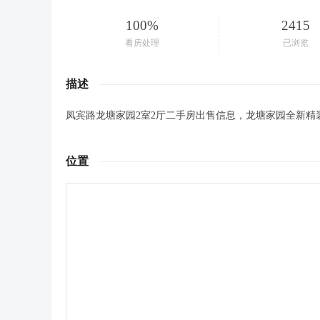
100%
2415
看房处理
已浏览
描述
凤宾路龙塘家园2室2厅二手房出售信息，龙塘家园全新精
位置