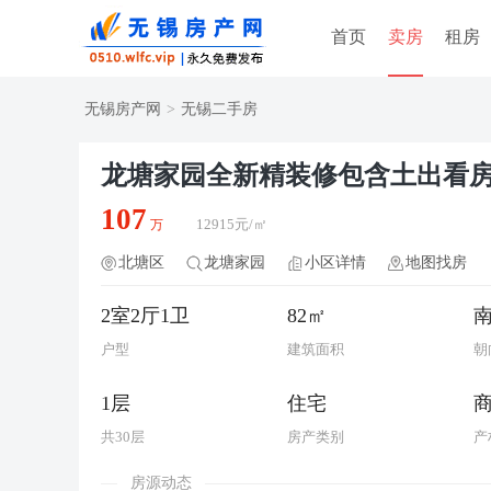
首页
卖房
租房
无锡房产网
>
无锡二手房
龙塘家园全新精装修包含土出看
107
12915元/㎡
万
北塘区
龙塘家园
小区详情
地图找房
2室2厅1卫
82㎡
户型
建筑面积
朝
1层
住宅
共30层
房产类别
产
房源动态