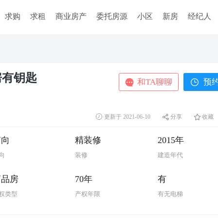
求购
求租
商业房产
委托房源
小区
新房
经纪人
房有钥匙
更新于 2021-06-10
分享
收藏
南向
精装修
2015年
向
装修
建造年代
商品房
70年
有
权类型
产权年限
有无电梯