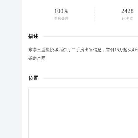
100%
2428
看房处理
已浏览
描述
东亭三盛星悦城2室1厅二手房出售信息，首付15万起买4
锡房产网
位置