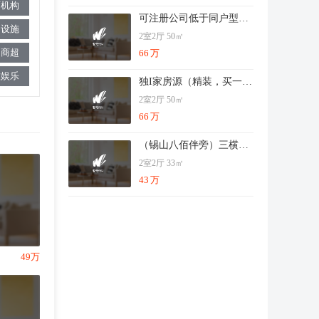
育机构
可注册公司低于同户型5WA挑高4.6米全明户型
疗设施
2室2厅 50㎡
物商超
66
万
饮娱乐
独I家房源（精装，买一享二）地铁无缝对接，随时看
2室2厅 50㎡
66
万
（锡山八佰伴旁）三横三纵交通挑高两层三盛全景落地窗
2室2厅 33㎡
43
万
49万