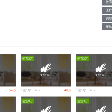
教
医
购
餐
便宜5万
便宜5万
54万
1室1厅
32㎡
49万
1室1厅
32㎡
便宜9万
便宜3万