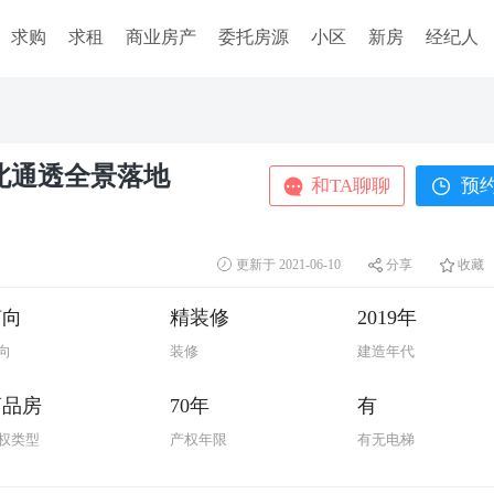
求购
求租
商业房产
委托房源
小区
新房
经纪人
南北通透全景落地
更新于 2021-06-10
分享
收藏
南向
精装修
2019年
向
装修
建造年代
商品房
70年
有
权类型
产权年限
有无电梯