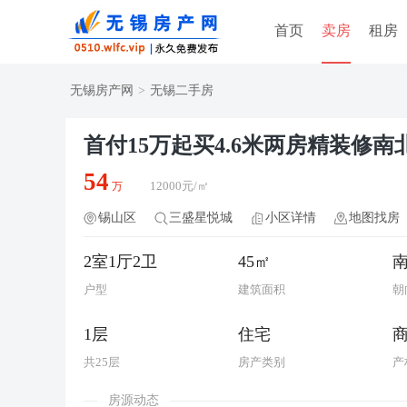
首页
卖房
租房
无锡房产网
>
无锡二手房
首付15万起买4.6米两房精装修
54
12000元/㎡
万
锡山区
三盛星悦城
小区详情
地图找房
2室1厅2卫
45㎡
户型
建筑面积
朝
1层
住宅
共25层
房产类别
产
房源动态