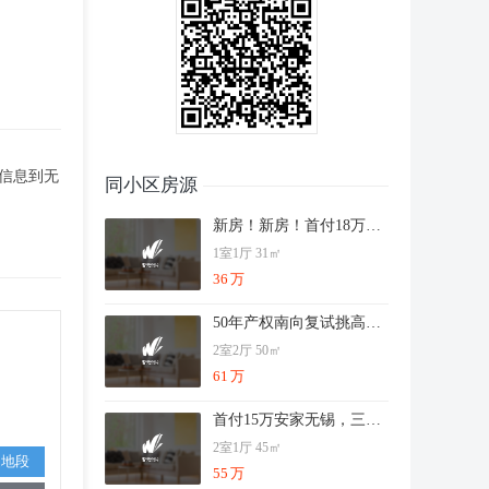
的信息到无
同小区房源
新房！新房！首付18万买网红公寓泰州苏州客户享受优惠
1室1厅 31㎡
36
万
50年产权南向复试挑高三盛南北通透双钥匙公寓月租三千五
2室2厅 50㎡
61
万
首付15万安家无锡，三盛星悦城（5米挑高公寓）
2室1厅 45㎡
通地段
55
万