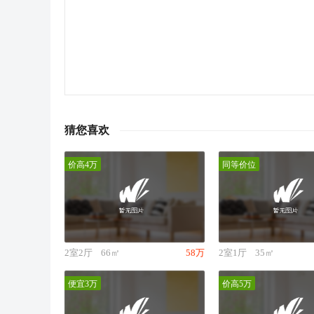
猜您喜欢
价高4万
同等价位
2室2厅
66㎡
58万
2室1厅
35㎡
便宜3万
价高5万