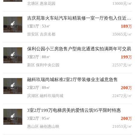
北塘区 惠泉花园
13000元/㎡
吉庆苑靠火车站汽车站精装修一室一厅拎包入住近和泰苑
1室1厅
|
53㎡
189
万
崇安区 吉庆名都
35065元/㎡
保利公园小三房急售户型南北通透实拍满两年可交易
3室2厅
|
88㎡
199
万
新区 保利中央公园
22537元/㎡
融科玖瑞尚城标准2室2厅带装修业主诚意急售
2室2厅
|
89㎡
200
万
滨湖区 融科玖瑞尚城
22472元/㎡
3室2厅199万电梯房美的爱情云筑95平限时特惠
3室2厅
|
95㎡
200
万
惠山区 融创惠山映
21053元/㎡