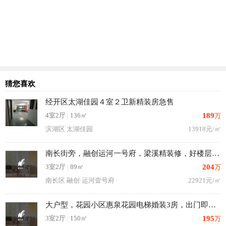
猜您喜欢
经开区太湖佳园４室２卫新精装房急售
4室2厅
|
136㎡
189
万
滨湖区 太湖佳园
13918元/㎡
南长街旁，融创运河一号府，梁溪精装修，好楼层，采光好随时看房
3室2厅
|
89㎡
204
万
南长区 融创·运河壹号府
22921元/㎡
大户型，花园小区惠泉花园电梯婚装3房，出门即地铁。随时看房。
3室2厅
|
150㎡
195
万