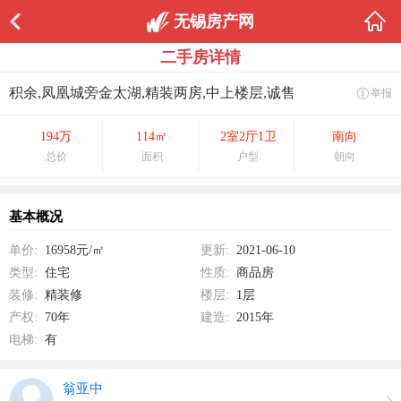
无锡房产网
1/0
二手房详情
积余,凤凰城旁金太湖,精装两房,中上楼层,诚售
举报
194万
114㎡
2室2厅1卫
南向
总价
面积
户型
朝向
基本概况
单价:
16958元/㎡
更新:
2021-06-10
类型:
住宅
性质:
商品房
装修:
精装修
楼层:
1层
产权:
70年
建造:
2015年
电梯:
有
翁亚中