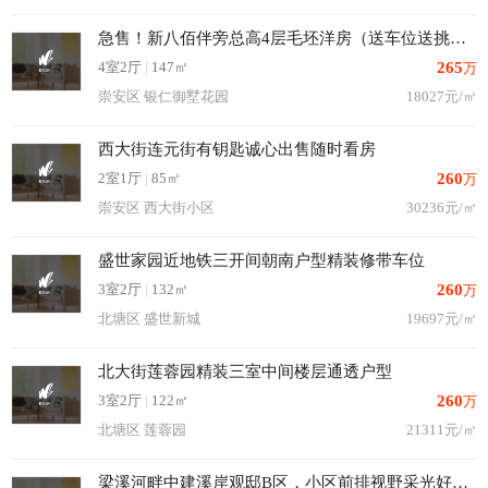
急售！新八佰伴旁总高4层毛坯洋房（送车位送挑高5米）
4室2厅
|
147㎡
265
万
崇安区 银仁御墅花园
18027元/㎡
西大街连元街有钥匙诚心出售随时看房
2室1厅
|
85㎡
260
万
崇安区 西大街小区
30236元/㎡
盛世家园近地铁三开间朝南户型精装修带车位
3室2厅
|
132㎡
260
万
北塘区 盛世新城
19697元/㎡
北大街莲蓉园精装三室中间楼层通透户型
3室2厅
|
122㎡
260
万
北塘区 莲蓉园
21311元/㎡
梁溪河畔中建溪岸观邸B区，小区前排视野采光好，近金域蓝湾