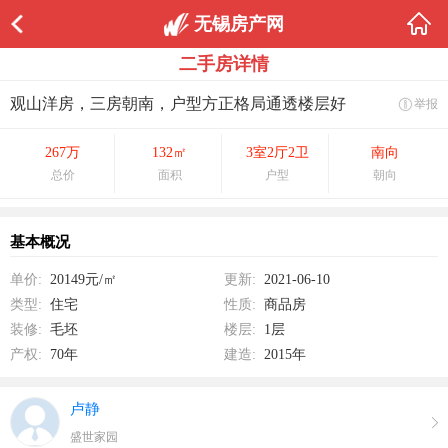
无锡房产网
1/0
二手房详情
观山洋房，三房朝南，户型方正格局通透楼层好
举报
267万
132㎡
3室2厅2卫
南向
总价
面积
户型
朝向
基本概况
单价:
20149元/㎡
更新:
2021-06-10
类型:
住宅
性质:
商品房
装修:
毛坯
楼层:
1层
产权:
70年
建造:
2015年
卢静
盛世家园