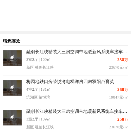
猜您喜欢
融创长江映精装大三房空调带地暖新风系统车接车送优惠多
3室2厅
|
109㎡
258
万
新区 融创长江映
23670元/㎡
梅园地鉄口旁荣悦湾电梯洋房四房双阳台育英
4室2厅
|
131㎡
260
万
滨湖区 荣悦湾
19847元/㎡
融创长江映精装大三房空调带地暖新风系统车接车送优惠多
3室2厅
|
109㎡
258
万
新区 融创长江映
23670元/㎡