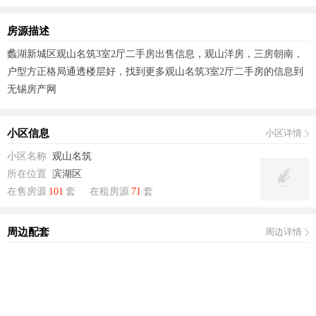
房源描述
蠡湖新城区观山名筑3室2厅二手房出售信息，观山洋房，三房朝南，
户型方正格局通透楼层好，找到更多观山名筑3室2厅二手房的信息到
无锡房产网
小区信息
小区详情
小区名称
观山名筑
所在位置
滨湖区
在售房源
101
套
在租房源
71
套
周边配套
周边详情