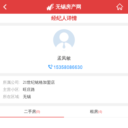
无锡房产网
经纪人详情
孟凤敏
所属公司:
21世纪铭格加盟店
主营小区:
旺庄路
所在区域:
无锡
二手房
租房
(0)
(4)